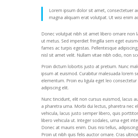
Lorem ipsum dolor sit amet, consectetuer ad
magna aliquam erat volutpat. Ut wisi enim a
Donec volutpat nibh sit amet libero ornare non l
ut metus. Sed imperdiet fringilla sem eget euis
fames ac turpis egestas. Pellentesque adipiscing
nisl sit amet velit. Nullam vitae nibh odio, non s
Proin dictum lobortis justo at pretium. Nunc mal
ipsum at euismod. Curabitur malesuada lorem s
elementum. Proin eu ligula eget leo consectetur
adipiscing elit.
Nunc tincidunt, elit non cursus euismod, lacus a
a pharetra urna. Morbi dui lectus, pharetra nec 
vehicula, lacus justo semper libero, quis porttit
libero vehicula ut. Integer sodales, urna eget int
Donec at mauris enim. Duis nisi tellus, adipiscing 
Proin ut nibh quis felis auctor ornare. Cras ultric