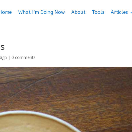
Home
What I’m Doing Now
About
Tools
Articles
ms
sign
|
0 comments