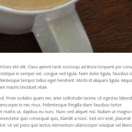
ricies etri elit. Class aptent taciti sociosqu ad litora torquent per con
ristique in semper vel, congue sed ligula. Nam dolor ligula, faucibus i
pellentesque tempor tellus eget hendrerit. Morbi id aliquam ligula. Aliq
re mauris tincidunt vitae.
d. Proin sodales quam nec ante sollicitudin lacinia. Ut egestas bibe
amcorper in nec risus. Pellentesque fringilla diam faucibus tortor
et mattis ut, dapibus eu nunc. Nunc sed aliquet nisi. Nullam ut magna
nsectetur quis consequat quis, blandit a nunc. Sed orci erat, placerat
tor. Ut vel justo quis lectus elementum ullamcorper volutpat vel libero