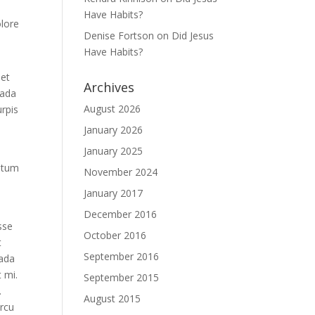
Have Habits?
olore
Denise Fortson
on
Did Jesus
Have Habits?
met
Archives
uada
August 2026
urpis
January 2026
January 2025
ntum
November 2024
January 2017
December 2016
sse
October 2016
t
September 2016
uada
t mi.
September 2015
.
August 2015
arcu