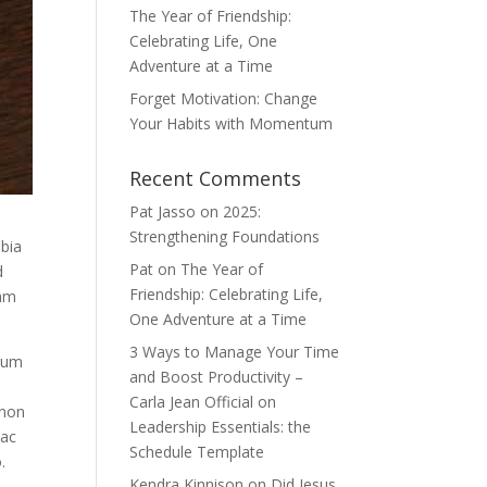
The Year of Friendship:
Celebrating Life, One
Adventure at a Time
Forget Motivation: Change
Your Habits with Momentum
Recent Comments
Pat Jasso
on
2025:
Strengthening Foundations
ubia
Pat
on
The Year of
d
Friendship: Celebrating Life,
uam
One Adventure at a Time
3 Ways to Manage Your Time
ndum
and Boost Productivity –
Carla Jean Official
on
 non
Leadership Essentials: the
 ac
Schedule Template
.
Kendra Kinnison
on
Did Jesus