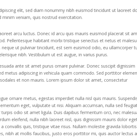
ipiscing elit, sed diam nonummy nibh euismod tincidunt ut laoreet d
d minim veniam, quis nostrud exercitation.
aoreet arcu luctus. Donec id arcu quis mauris euismod placerat sit a
mod. Pellentesque habitant morbi tristique senectus et netus et males
, neque ut pulvinar tincidunt, est sem euismod odio, eu ullamcorper t
celerisque nibh. Vestibulum ut est augue, in varius purus.
esuada ante sit amet purus ornare pulvinar. Donec suscipit dignissim
ed metus adipiscing in vehicula quam commodo. Sed porttitor eleme
 sodales et non mauris. Lorem ipsum dolor sit amet, consectetur
ugue ornare metus, egestas imperdiet nulla nisl quis mauris. Suspendi
elementum eget, vulputate ut nisi. Aliquam accumsan, nulla sed feugia
or turpis odio sit amet ligula. Duis dapibus fermentum orci, nec males
erdum eleifend, nulla nibh laoreet nisl, quis dignissim mauris dolor ege
a convallis quis, tristique vitae risus. Nullam molestie gravida lobortis
ies, nibh at mollis faucibus, justo eros porttitor mi, quis auctor lectus 